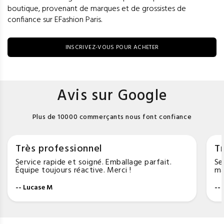
boutique, provenant de marques et de grossistes de
confiance sur EFashion Paris.
INSCRIVEZ-VOUS POUR ACHETER
Avis sur Google
Plus de 10000 commerçants nous font confiance
Très professionnel
Tr
Service rapide et soigné. Emballage parfait.
Se
Équipe toujours réactive. Merci !
ma
-- Lucase M
--