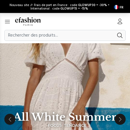
Nouveau site 🎉 Frais de port en France : code
GLOWUP30
=
-30%
•
FR
International : code
GLOWUP15
=
-15%