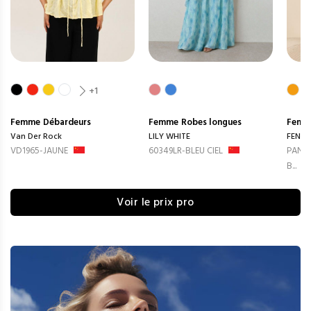
+1
Femme
Débardeurs
Femme
Robes longues
Femm
Van Der Rock
LILY WHITE
FENG
VD1965-JAUNE
60349LR-BLEU CIEL
PANTA
B...
Voir le prix pro