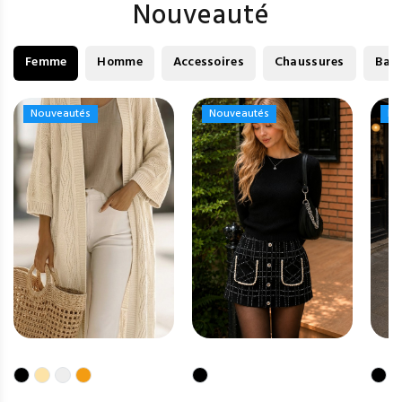
Nouveauté
Femme
Homme
Accessoires
Chaussures
Bag
Nouveautés
Nouveautés
Nouveautés
Nouveautés
No
No