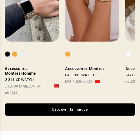
Accessoires
Accessoires
Montres
Accesso
Montres Homme
GG LUXE WATCH
GG LUX
GG LUXE WATCH
NM-10680L-OR
FZ2282
DX3388 MAILLON B-
ARGEN...
Découvrir la marque