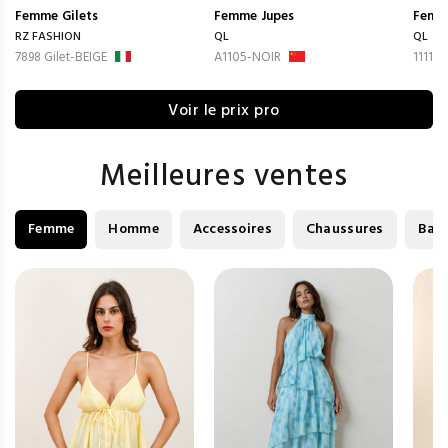
Femme
Gilets
Femme
Jupes
Femm
RZ FASHION
QL
QL
7898 Gilet-BEIGE
A1105-NOIR
1111-
Voir le prix pro
Meilleures ventes
Femme
Homme
Accessoires
Chaussures
Bag