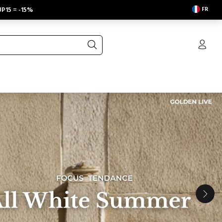
FR
P15
=
-15%