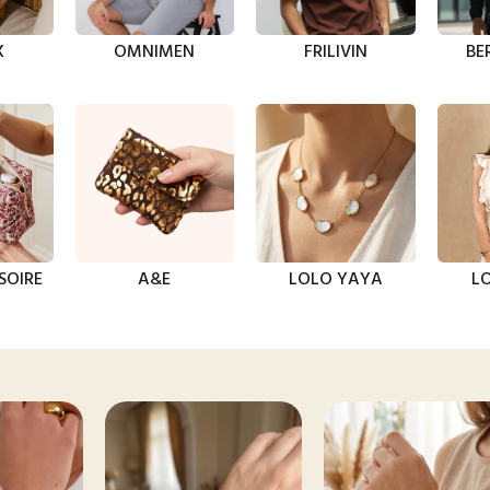
X
OMNIMEN
FRILIVIN
BE
SOIRE
A&E
LOLO YAYA
LO