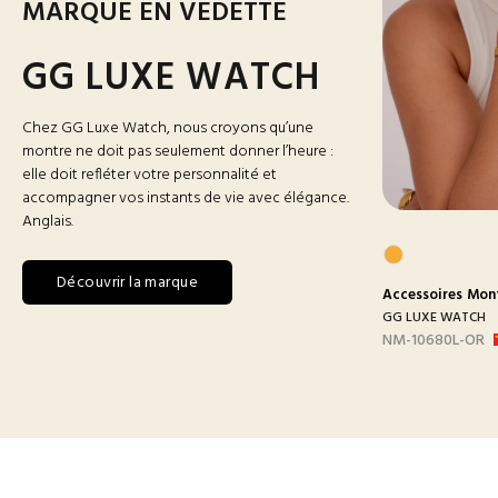
MARQUE EN VEDETTE
GG LUXE WATCH
Chez GG Luxe Watch, nous croyons qu’une
montre ne doit pas seulement donner l’heure :
elle doit refléter votre personnalité et
accompagner vos instants de vie avec élégance.
Anglais.
Découvrir la marque
res
Montres
Accessoires
Montres Homme
Accessoires
Mon
 WATCH
GG LUXE WATCH
GG LUXE WATCH
BLANC
DX3388 MAILLON B-
NM-10680L-OR
ARGEN...