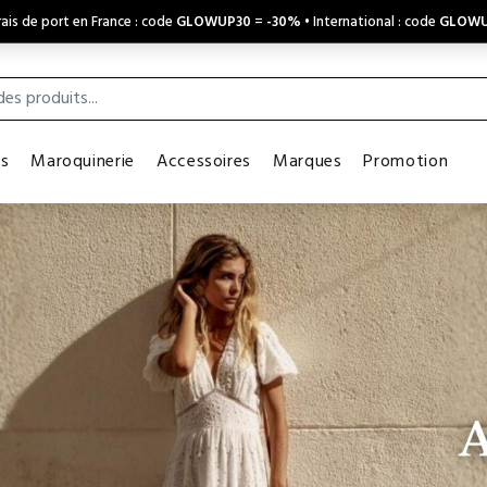
ais de port en France : code
GLOWUP30
=
-30%
• International : code
GLOWU
es
Maroquinerie
Accessoires
Marques
Promotion