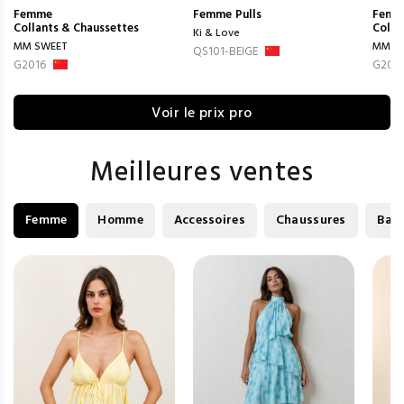
Femme
Femme
Pulls
Femm
Collants & Chaussettes
Colla
Ki & Love
MM SWEET
MM S
QS101-BEIGE
G2016
G202
Voir le prix pro
Meilleures ventes
Femme
Homme
Accessoires
Chaussures
Bag