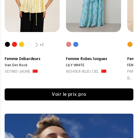
+1
Femme
Débardeurs
Femme
Robes longues
Femm
Van Der Rock
LILY WHITE
FENG
VD1965-JAUNE
60349LR-BLEU CIEL
PANTA
B...
Voir le prix pro