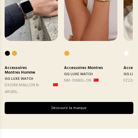
Accessoires
Accessoires
Montres
Accesso
Montres Homme
GG LUXE WATCH
GG LUX
GG LUXE WATCH
NM-10680L-OR
FZ2282
DX3388 MAILLON B-
ARGEN...
Découvrir la marque