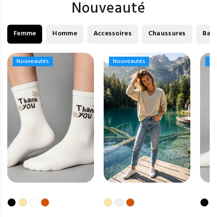
Nouveauté
Femme
Homme
Accessoires
Chaussures
Bag
Nouveautés
Nouveautés
Nouveautés
Nouveautés
No
No