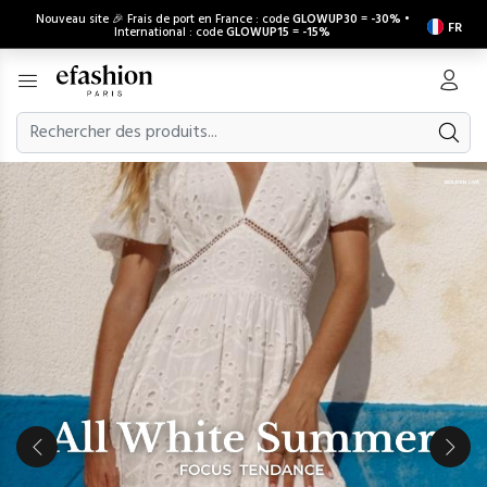
Nouveau site 🎉 Frais de port en France : code
GLOWUP30
=
-30%
•
FR
International : code
GLOWUP15
=
-15%