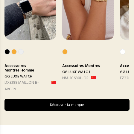
Accessoires
Accessoires
Montres
Accesso
Montres Homme
GG LUXE WATCH
GG LUX
GG LUXE WATCH
NM-10680L-OR
FZ2282
DX3388 MAILLON B-
ARGEN...
Découvrir la marque