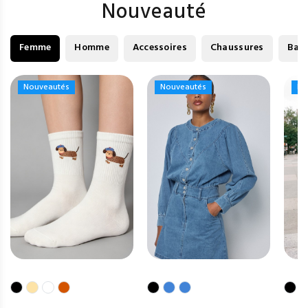
Nouveauté
Femme
Homme
Accessoires
Chaussures
Bag
Nouveautés
Nouveautés
Nouveautés
Nouveautés
No
No