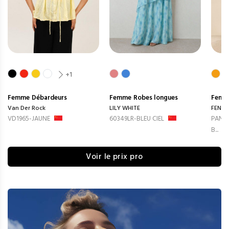
+1
Femme
Débardeurs
Femme
Robes longues
Femm
Van Der Rock
LILY WHITE
FENG
VD1965-JAUNE
60349LR-BLEU CIEL
PANTA
B...
Voir le prix pro