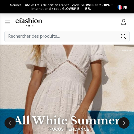
Nouveau site 🎉 Frais de port en France : code
GLOWUP30
=
-30%
•
FR
International : code
GLOWUP15
=
-15%