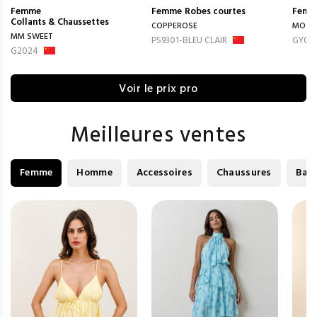
Femme
Femme
Robes courtes
Femm
Collants & Chaussettes
COPPEROSE
MOOY
MM SWEET
PS9301-BLEU CLAIR
GY01
G2024
Voir le prix pro
Meilleures ventes
Femme
Homme
Accessoires
Chaussures
Bag