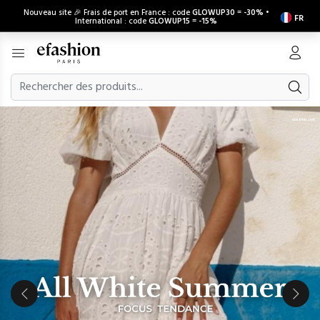
Nouveau site 🎉 Frais de port en France : code
GLOWUP30
=
-30%
•
FR
International : code
GLOWUP15
=
-15%