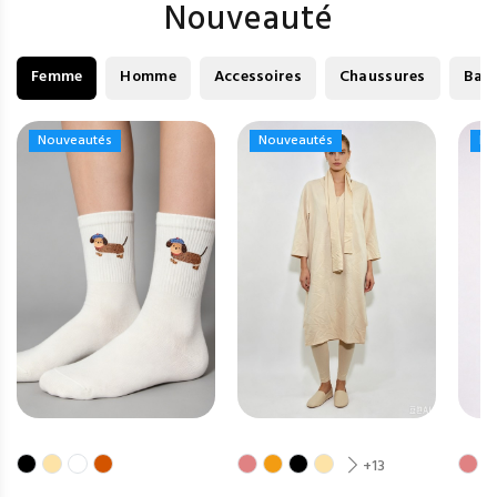
Nouveauté
Femme
Homme
Accessoires
Chaussures
Bag
Nouveautés
Nouveautés
Nouveautés
Nouveautés
No
No
+13