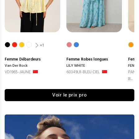
+1
Femme
Débardeurs
Femme
Robes longues
Femm
Van Der Rock
LILY WHITE
FENG
VD1965-JAUNE
60349LR-BLEU CIEL
PANTA
B...
Voir le prix pro