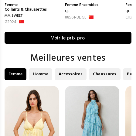
Femme
Femme
Ensembles
Femm
Collants & Chaussettes
QL
QL
MM SWEET
88561-BEIGE
CH312
G2024
Voir le prix pro
Meilleures ventes
Femme
Homme
Accessoires
Chaussures
Bag