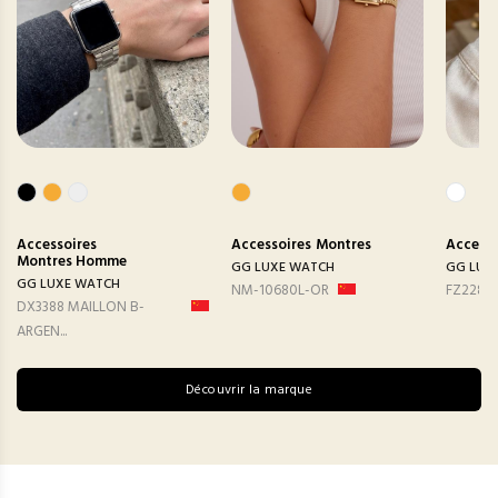
Accessoires
Accessoires
Montres
Accesso
Montres Homme
GG LUXE WATCH
GG LUX
GG LUXE WATCH
NM-10680L-OR
FZ2282
DX3388 MAILLON B-
ARGEN...
Découvrir la marque