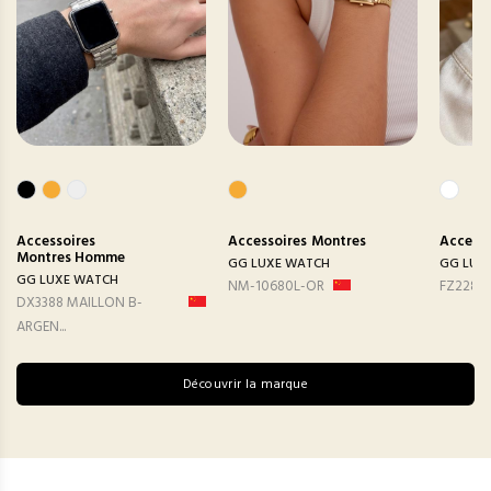
Accessoires
Accessoires
Montres
Accesso
Montres Homme
GG LUXE WATCH
GG LUX
GG LUXE WATCH
NM-10680L-OR
FZ2282
DX3388 MAILLON B-
ARGEN...
Découvrir la marque