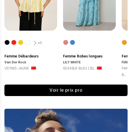
+1
Femme
Débardeurs
Femme
Robes longues
Femm
Van Der Rock
LILY WHITE
FENG
VD1965-JAUNE
60349LR-BLEU CIEL
PANTA
B...
Voir le prix pro