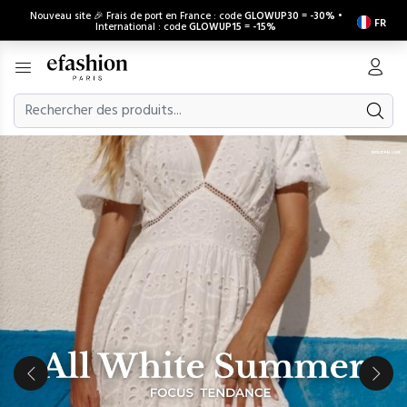
Nouveau site 🎉 Frais de port en France : code
GLOWUP30
=
-30%
•
FR
International : code
GLOWUP15
=
-15%