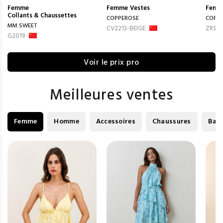
Femme
Femme
Vestes
Femm
Collants & Chaussettes
COPPEROSE
COPP
MM SWEET
CV2213-BEIGE
ZR906
G2019
Voir le prix pro
Meilleures ventes
Femme
Homme
Accessoires
Chaussures
Bag