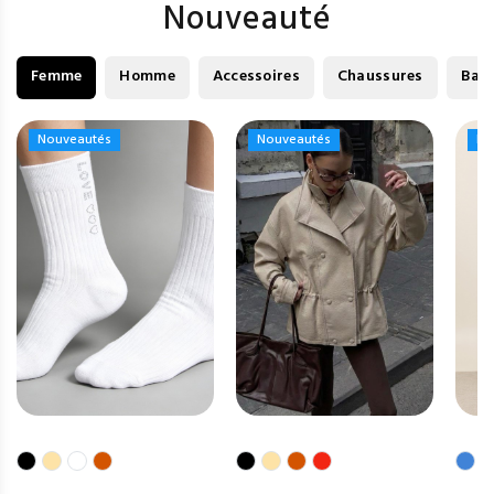
Nouveauté
Femme
Homme
Accessoires
Chaussures
Bag
Nouveautés
Nouveautés
Nouveautés
Nouveautés
No
No