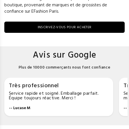
boutique, provenant de marques et de grossistes de
confiance sur EFashion Paris.
INSCRIVEZ-VOUS POUR ACHETER
Avis sur Google
Plus de 10000 commerçants nous font confiance
Très professionnel
Tr
Service rapide et soigné. Emballage parfait.
Se
Équipe toujours réactive. Merci !
ma
-- Lucase M
--