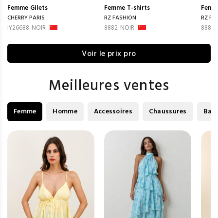
Femme
Gilets
Femme
T-shirts
Femm
CHERRY PARIS
RZ FASHION
RZ FA
IY26688-NOIR
8882-NOIR
8881-
Voir le prix pro
Meilleures ventes
Femme
Homme
Accessoires
Chaussures
Bag