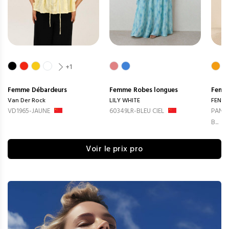
+1
Femme
Débardeurs
Femme
Robes longues
Femm
Van Der Rock
LILY WHITE
FENG
VD1965-JAUNE
60349LR-BLEU CIEL
PANTA
B...
Voir le prix pro