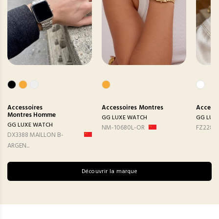
Accessoires
Accessoires
Montres
Accesso
Montres Homme
GG LUXE WATCH
GG LUX
GG LUXE WATCH
NM-10680L-OR
FZ2282
DX3388 MAILLON B-
ARGEN...
Découvrir la marque