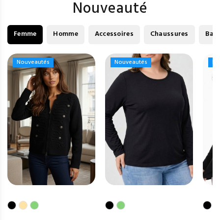
Nouveauté
Femme
Homme
Accessoires
Chaussures
Bag
Nouveautés
Nouveautés
Nouveautés
Nouveautés
No
No