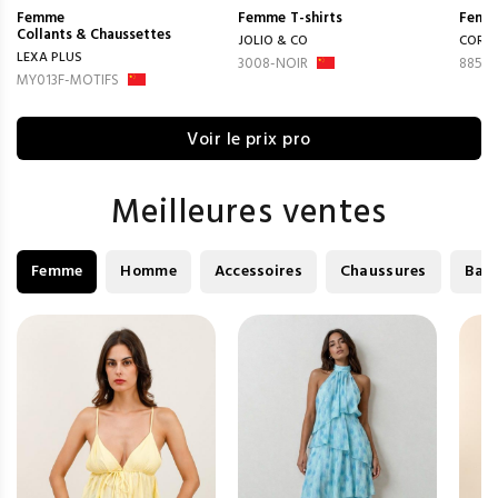
Femme
Femme
T-shirts
Femm
Collants & Chaussettes
JOLIO & CO
CORAL
LEXA PLUS
3008-NOIR
8856-
MY013F-MOTIFS
Voir le prix pro
Meilleures ventes
Femme
Homme
Accessoires
Chaussures
Bag