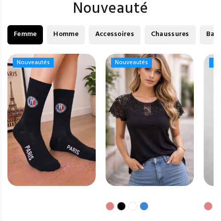
Nouveauté
Femme
Homme
Accessoires
Chaussures
Bag
Nouveautés
Nouveautés
Nouveautés
Nouveautés
No
No