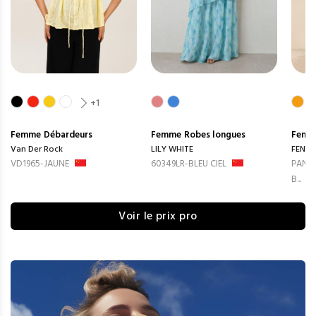
+1
Femme
Débardeurs
Femme
Robes longues
Femm
Van Der Rock
LILY WHITE
FENG
VD1965-JAUNE
60349LR-BLEU CIEL
PANTA
B...
Voir le prix pro