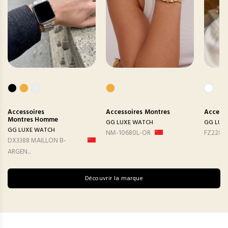
Accessoires
Accessoires
Montres
Accesso
Montres Homme
GG LUXE WATCH
GG LUX
GG LUXE WATCH
NM-10680L-OR
FZ2282
DX3388 MAILLON B-
ARGEN...
Découvrir la marque