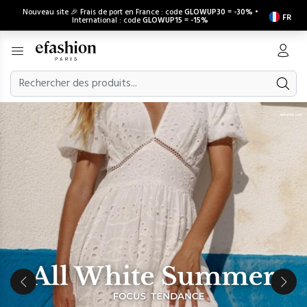
Nouveau site 🎉 Frais de port en France : code
GLOWUP30
=
-30%
•
FR
International : code
GLOWUP15
=
-15%