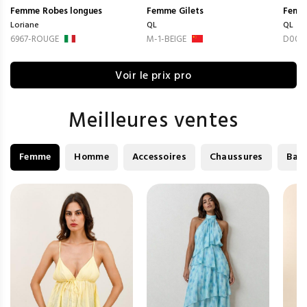
Femme
Robes longues
Femme
Gilets
Femm
Loriane
QL
QL
6967-ROUGE
M-1-BEIGE
D002-
Voir le prix pro
Meilleures ventes
Femme
Homme
Accessoires
Chaussures
Bag