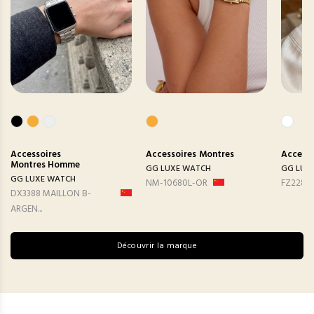
Accessoires
Accessoires
Montres
Accesso
Montres Homme
GG LUXE WATCH
GG LUX
GG LUXE WATCH
NM-10680L-OR
FZ2282
DX3388 MAILLON B-
ARGEN...
Découvrir la marque