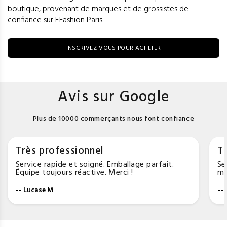
boutique, provenant de marques et de grossistes de
confiance sur EFashion Paris.
INSCRIVEZ-VOUS POUR ACHETER
Avis sur Google
Plus de 10000 commerçants nous font confiance
Très professionnel
Tr
Service rapide et soigné. Emballage parfait.
Se
Équipe toujours réactive. Merci !
ma
-- Lucase M
--