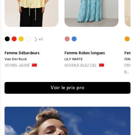
+1
Femme
Débardeurs
Femme
Robes longues
Femm
Van Der Rock
LILY WHITE
FENG
VD1965-JAUNE
60349LR-BLEU CIEL
PANTA
B...
Voir le prix pro