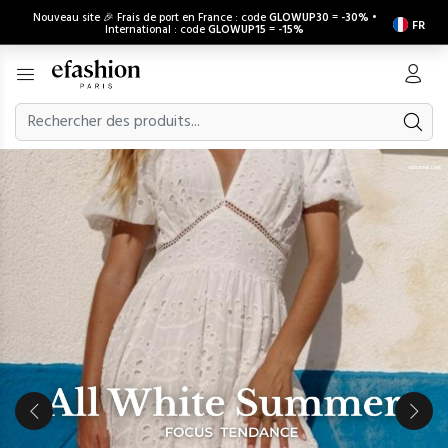
Nouveau site 🎉 Frais de port en France : code
GLOWUP30
=
-30%
•
FR
International : code
GLOWUP15
=
-15%