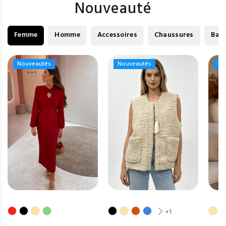
Nouveauté
Femme
Homme
Accessoires
Chaussures
Bag
Nouveautés
Nouveautés
Nouveautés
Nouveautés
No
No
+1