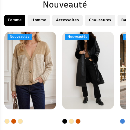
Nouveauté
Femme
Homme
Accessoires
Chaussures
Bag
Nouveautés
Nouveautés
Nouveautés
Nouveautés
No
No