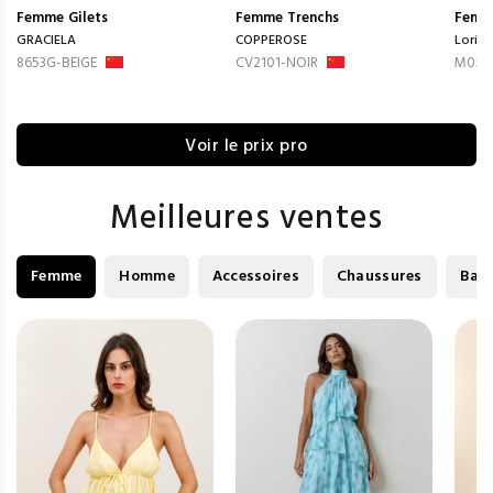
Femme
Gilets
Femme
Trenchs
Femm
GRACIELA
COPPEROSE
Loria
8653G-BEIGE
CV2101-NOIR
M05-
Voir le prix pro
Meilleures ventes
Femme
Homme
Accessoires
Chaussures
Bag