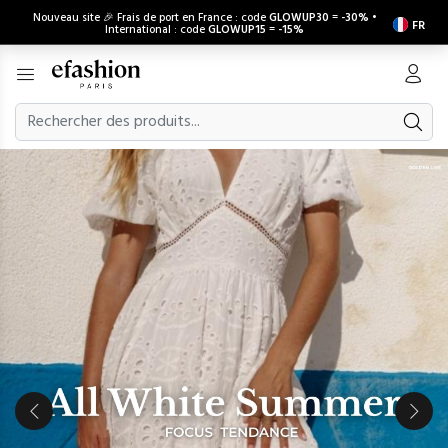
Nouveau site 🎉 Frais de port en France : code
GLOWUP30
=
-30%
•
FR
International : code
GLOWUP15
=
-15%