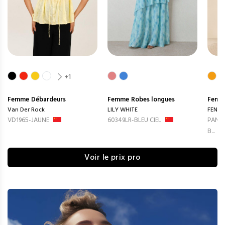
+1
Femme
Débardeurs
Femme
Robes longues
Femm
Van Der Rock
LILY WHITE
FENG
VD1965-JAUNE
60349LR-BLEU CIEL
PANTA
B...
Voir le prix pro