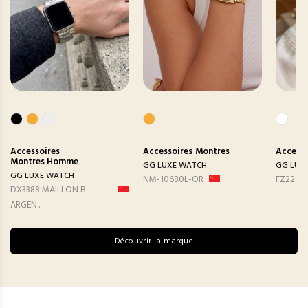
Accessoires
Accessoires
Montres
Accesso
Montres Homme
GG LUXE WATCH
GG LUX
GG LUXE WATCH
NM-10680L-OR
FZ2282
DX3388 MAILLON B-
ARGEN...
Découvrir la marque