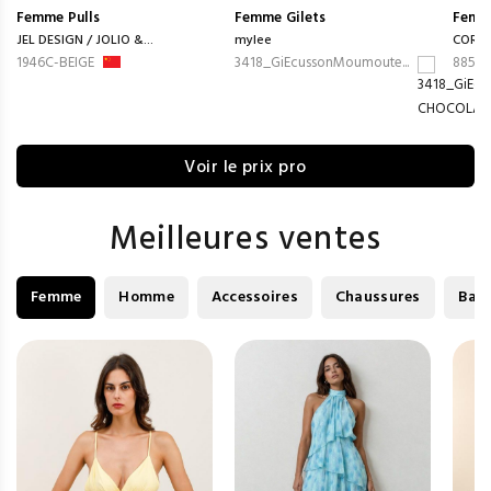
Femme
Pulls
Femme
Gilets
Femm
JEL DESIGN / JOLIO &...
mylee
CORAL
1946C-BEIGE
3418_GiEcussonMoumoute...
8856-
Voir le prix pro
Meilleures ventes
Femme
Homme
Accessoires
Chaussures
Bag