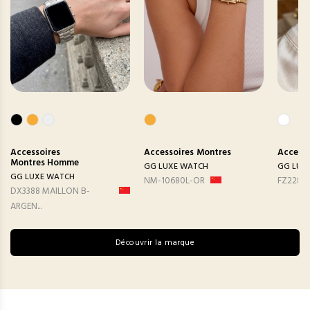
Accessoires
Accessoires
Montres
Accesso
Montres Homme
GG LUXE WATCH
GG LUX
GG LUXE WATCH
NM-10680L-OR
FZ2282
DX3388 MAILLON B-
ARGEN...
Découvrir la marque