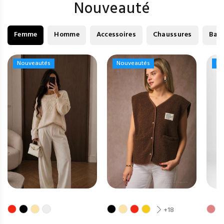
Nouveauté
Femme
Homme
Accessoires
Chaussures
Bag
Nouveautés
Nouveautés
Nouveautés
Nouveautés
No
No
+18