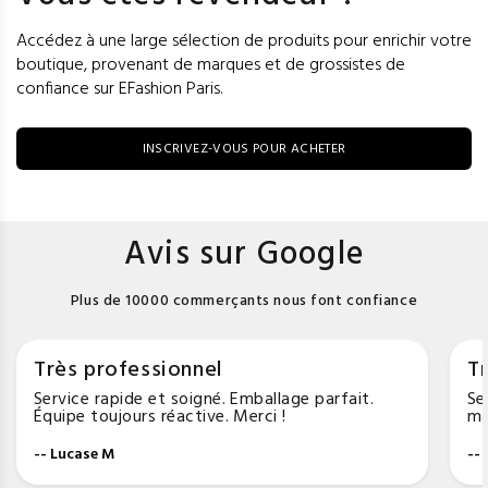
Accédez à une large sélection de produits pour enrichir votre
boutique, provenant de marques et de grossistes de
confiance sur EFashion Paris.
INSCRIVEZ-VOUS POUR ACHETER
Avis sur Google
Plus de 10000 commerçants nous font confiance
Très professionnel
Tr
Service rapide et soigné. Emballage parfait.
Se
Équipe toujours réactive. Merci !
ma
-- Lucase M
--