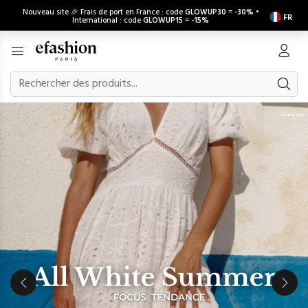
Nouveau site 🎉 Frais de port en France : code
GLOWUP30
=
-30%
•
FR
International : code
GLOWUP15
=
-15%