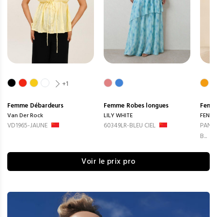
+1
Femme
Débardeurs
Femme
Robes longues
Femm
Van Der Rock
LILY WHITE
FENG
VD1965-JAUNE
60349LR-BLEU CIEL
PANTA
B...
Voir le prix pro