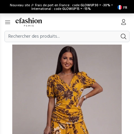
Nouveau site 🎉 Frais de port en France : code
GLOWUP30
=
-30%
•
FR
International : code
GLOWUP15
=
-15%