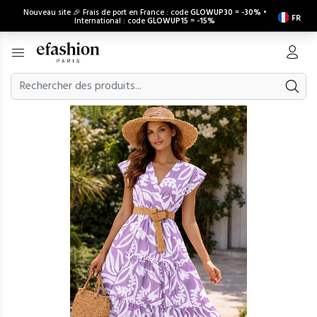
Nouveau site 🎉 Frais de port en France : code
GLOWUP30
=
-30%
•
FR
International : code
GLOWUP15
=
-15%