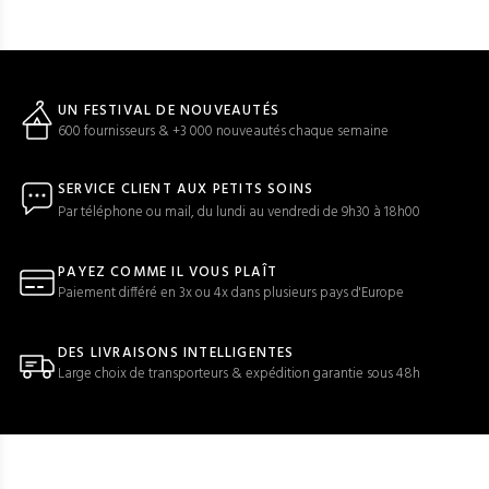
UN FESTIVAL DE NOUVEAUTÉS
600 fournisseurs & +3 000 nouveautés chaque semaine
SERVICE CLIENT AUX PETITS SOINS
Par téléphone ou mail, du lundi au vendredi de 9h30 à 18h00
PAYEZ COMME IL VOUS PLAÎT
Paiement différé en 3x ou 4x dans plusieurs pays d'Europe
DES LIVRAISONS INTELLIGENTES
Large choix de transporteurs & expédition garantie sous 48h