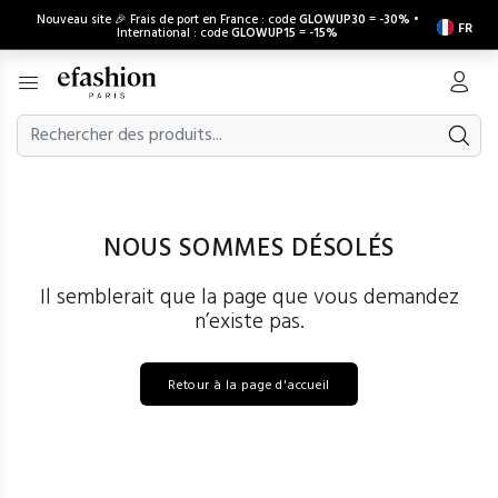
Nouveau site 🎉 Frais de port en France : code
GLOWUP30
=
-30%
•
FR
International : code
GLOWUP15
=
-15%
NOUS SOMMES DÉSOLÉS
Il semblerait que la page que vous demandez
n’existe pas.
Retour à la page d'accueil