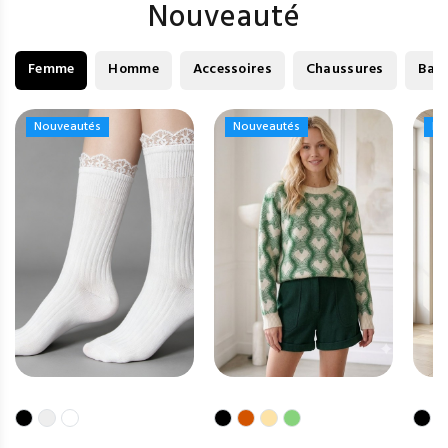
Nouveauté
Femme
Homme
Accessoires
Chaussures
Bag
Nouveautés
Nouveautés
Nouveautés
Nouveautés
No
No