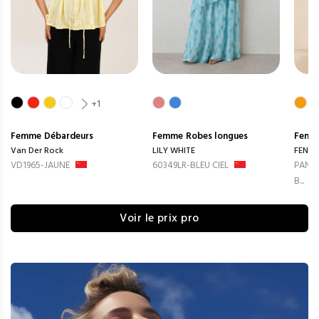
+1
Femme
Débardeurs
Femme
Robes longues
Femm
Van Der Rock
LILY WHITE
FENG
VD1965-JAUNE
60349LR-BLEU CIEL
PANTA
B...
Voir le prix pro