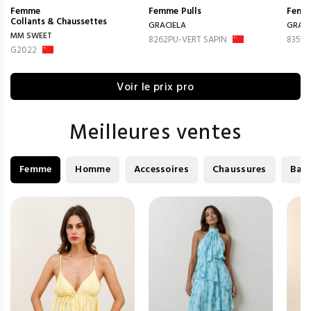
Femme
Femme
Pulls
Femm
Collants & Chaussettes
GRACIELA
GRACI
MM SWEET
8262PU-VERT SAPIN
8350P
G2022
Voir le prix pro
Meilleures ventes
Femme
Homme
Accessoires
Chaussures
Bag