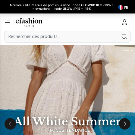
Nouveau site 🎉 Frais de port en France : code
GLOWUP30
=
-30%
•
FR
International : code
GLOWUP15
=
-15%