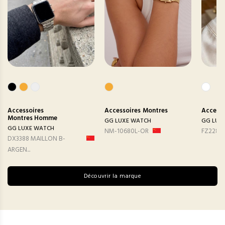
Accessoires
Accessoires
Montres
Accesso
Montres Homme
GG LUXE WATCH
GG LUX
GG LUXE WATCH
NM-10680L-OR
FZ2282
DX3388 MAILLON B-
ARGEN...
Découvrir la marque